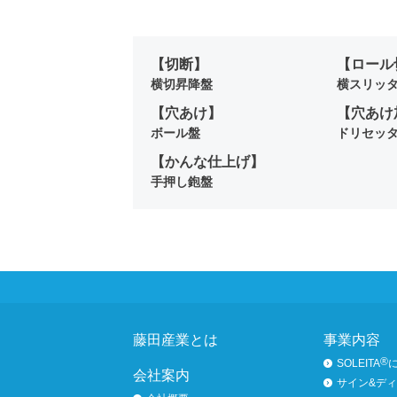
【切断】
【ロール
横切昇降盤
横スリッ
【穴あけ】
【穴あけ
ボール盤
ドリセッ
【かんな仕上げ】
手押し鉋盤
ページトップへ
藤田産業とは
事業内容
®
SOLEITA
会社案内
サイン&デ