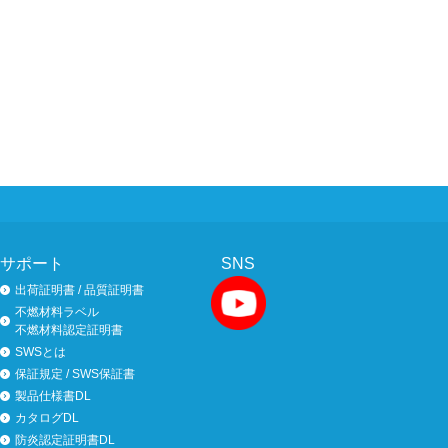
サポート
SNS
出荷証明書 / 品質証明書
不燃材料ラベル
不燃材料認定証明書
SWSとは
保証規定 / SWS保証書
製品仕様書DL
カタログDL
防炎認定証明書DL