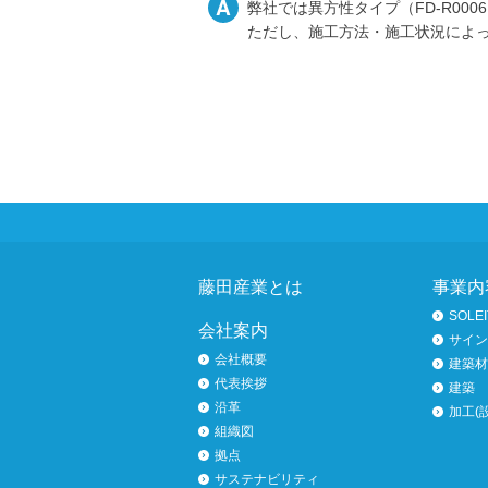
A
弊社では異方性タイプ（FD-R00
ただし、施工方法・施工状況によ
ページトップへ
藤田産業とは
事業内
SOLEI
会社案内
サイン
会社概要
建築材
代表挨拶
建築
沿革
加工(
組織図
拠点
サステナビリティ