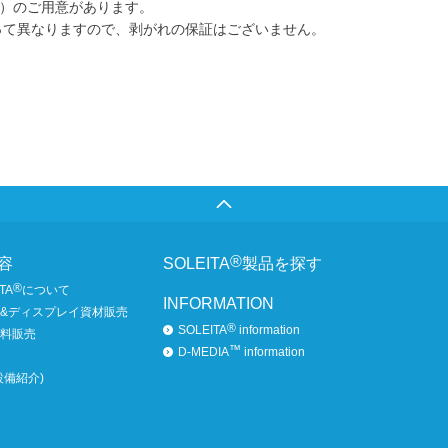
06）のご用意があります。
って異なりますので、剥がれの保証はございません。
®
容
SOLEITA
製品を探す
®
TA
について
INFORMATION
&ディスプレイ資材販売
®
SOLEITA
information
料販売
™
D-MEDIA
information
設備紹介)