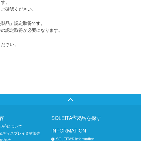
ます。
らご確認ください。
炎製品」認定取得です。
での認定取得が必要になります。
ください。
®
容
SOLEITA
製品を探す
®
TA
について
INFORMATION
&ディスプレイ資材販売
®
SOLEITA
information
料販売