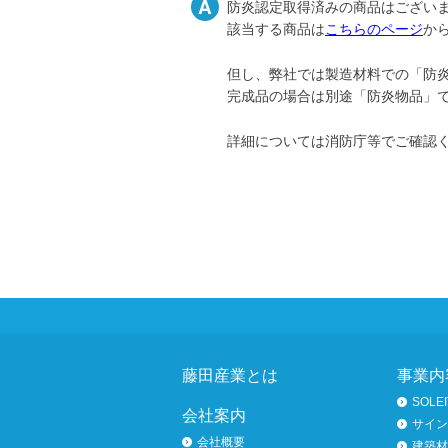
A
防炎認定取得済みの商品はござい
該当する商品は
こちらのページ
か
但し、弊社では製造材料での「防
完成品の場合は別途「防炎物品」
詳細については消防庁等でご確認
ページトップへ
藤田産業とは
事業内
SOLEI
会社案内
サイン
会社概要
建築材