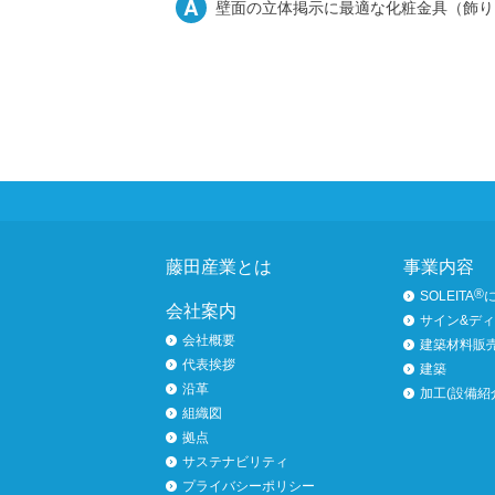
A
壁面の立体掲示に最適な化粧金具（飾り
ページトップへ
藤田産業とは
事業内容
®
SOLEITA
会社案内
サイン&デ
会社概要
建築材料販
代表挨拶
建築
沿革
加工(設備紹
組織図
拠点
サステナビリティ
プライバシーポリシー