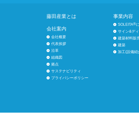
ページトップへ
藤田産業とは
事業内容
®
SOLEITA
会社案内
サイン&デ
会社概要
建築材料販
代表挨拶
建築
沿革
加工(設備紹
組織図
拠点
サステナビリティ
プライバシーポリシー