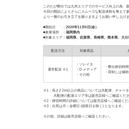
このたび弊社では九州エリアでのサービス向上の為、新
今回の開設によりさらにスムーズな配送体制を整えて
より一層のお引き立てを賜りますようお願い申し上げ
■開始日 ：
2020年11月6日(金）
■倉庫場所 ：
福岡県内
■対象エリア：
福岡県、佐賀県、長崎県、熊本県、大分
配送方法
対象商品
・ソレイタ
・弊社締切時間ま
通常配送 ※1
・D-メディア
・荷卸しは補助
・その他
※1：長さ2.2m以上の商品については共配便、チャー
共配便の配達エリア等は販売店様へご確認くださ
※2：締切時間の詳細については販売店様へご確認くだ
※3：出荷は月～金曜日 (祝祭日を除く) となります。
その他、詳細は販売店様へご確認ください。