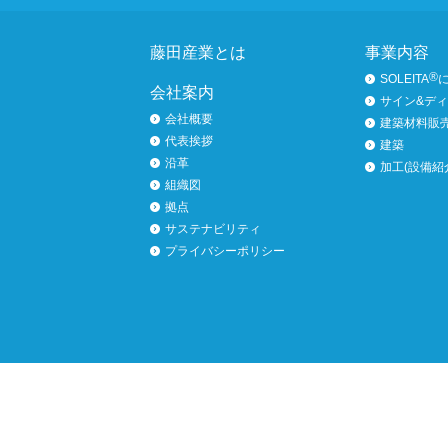
ページトップへ
藤田産業とは
事業内容
®
SOLEITA
会社案内
サイン&デ
会社概要
建築材料販
代表挨拶
建築
沿革
加工(設備紹
組織図
拠点
サステナビリティ
プライバシーポリシー