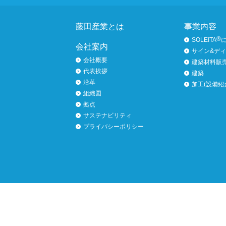
ページトップへ
藤田産業とは
事業内容
®
SOLEITA
会社案内
サイン&デ
会社概要
建築材料販
代表挨拶
建築
沿革
加工(設備紹
組織図
拠点
サステナビリティ
プライバシーポリシー