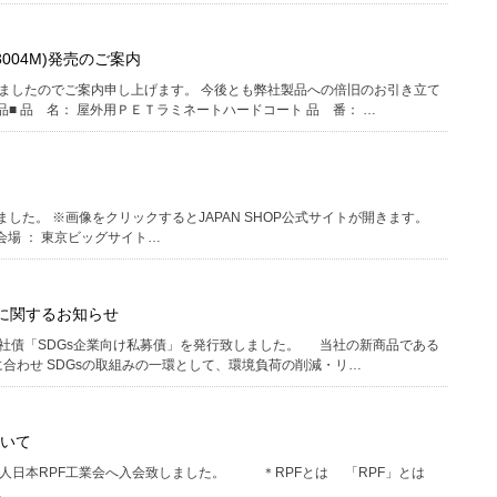
004M)発売のご案内
ましたのでご案内申し上げます。 今後とも弊社製品への倍旧のお引き立て
■ 品 名： 屋外⽤ＰＥＴラミネートハードコート 品 番： …
定しました。 ※画像をクリックするとJAPAN SHOP公式サイトが開きます。
】 会場 ： 東京ビッグサイト…
行に関するお知らせ
社債「SDGs企業向け私募債」を発行致しました。 当社の新商品である
に合わせ SDGsの取組みの一環として、環境負荷の削減・リ…
ついて
団法人日本RPF工業会へ入会致しました。 ＊RPFとは 「RPF」とは
…