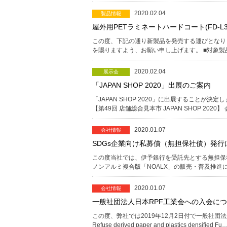
2020.02.04
製品情報
屋外⽤PETラミネートハードコート(FD-L3
この度、下記の通り新製品を発売する運びとなり
を賜りますよう、お願い申し上げます。 ■対象製品
2020.02.04
展示会
「JAPAN SHOP 2020」出展のご案内
「JAPAN SHOP 2020」に出展することが決
【第49回 店舗総合見本市 JAPAN SHOP 2020
2020.01.07
会社情報
SDGs企業向け私募債（無担保社債）発
この度当社では、伊予銀行を受託先とする無担保
ノンアルミ複合版「NOALX」の販売・普及推進
2020.01.07
会社情報
一般社団法人日本RPF工業会への入会に
この度、弊社では2019年12月2日付で一般社
Refuse derived paper and plastics densified Fu