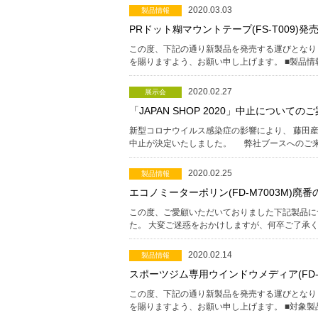
2020.03.03
製品情報
PRドット糊マウントテープ(FS-T009)発
この度、下記の通り新製品を発売する運びとなり
を賜りますよう、お願い申し上げます。 ■製品情報
2020.02.27
展示会
「JAPAN SHOP 2020」中止についての
新型コロナウイルス感染症の影響により、 藤田産業が出
中止が決定いたしました。 弊社ブースへのご
2020.02.25
製品情報
エコノミーターポリン(FD-M7003M)廃
この度、ご愛顧いただいておりました下記製品に
た。 大変ご迷惑をおかけしますが、何卒ご了承
2020.02.14
製品情報
スポーツジム専用ウインドウメディア(FD-
この度、下記の通り新製品を発売する運びとなり
を賜りますよう、お願い申し上げます。 ■対象製品