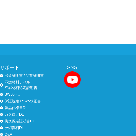
サポート
SNS
出荷証明書 / 品質証明書
不燃材料ラベル
不燃材料認定証明書
SWSとは
保証規定 / SWS保証書
製品仕様書DL
カタログDL
防炎認定証明書DL
技術資料DL
Q&A