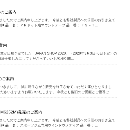
売のご案内
ましたのでご案内申し上げます。 今後とも弊社製品への倍旧のお引き立て
■ 品 名： ＰＲドット糊マウントテープ 品 番： ＦＳ－Ｔ…
ご案内
展予定でした「JAPAN SHOP 2020」（2020年3月3日~6日予定）の
来場を楽しみにしてくださっていたお客様や関…
番のご案内
つきまして、 誠に勝手ながら販売を終了させていただく運びとなりまし
くださいますようお願いいたします。 今後とも倍旧のご愛顧とご指導ご…
M6252M)発売のご案内
ましたのでご案内申し上げます。 今後とも弊社製品への倍旧のお引き立て
■ 品 名： スポーツジム専用ウインドウメディア 品 番： …