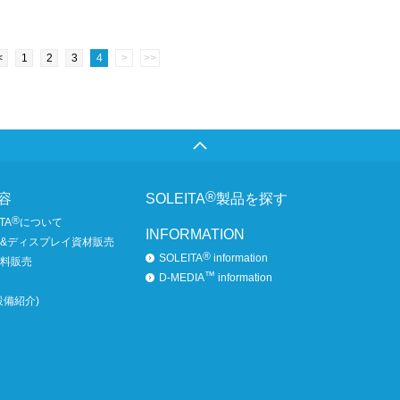
<
1
2
3
4
>
>>
®
容
SOLEITA
製品を探す
®
TA
について
INFORMATION
&ディスプレイ資材販売
®
SOLEITA
information
料販売
™
D-MEDIA
information
設備紹介)